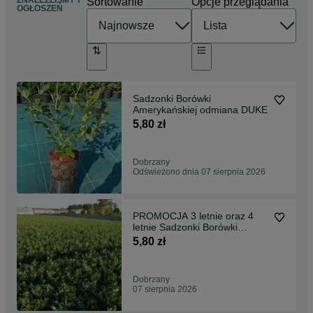
ZNALEŹLIŚMY 7
Sortowanie
Opcje przeglądania
OGŁOSZEŃ
Sadzonki Borówki
Amerykańskiej odmiana DUKE
5,80 zł
Dobrzany
Odświeżono dnia 07 sierpnia 2026
PROMOCJA 3 letnie oraz 4
letnie Sadzonki Borówki
Amerykańskiej
5,80 zł
Dobrzany
07 sierpnia 2026