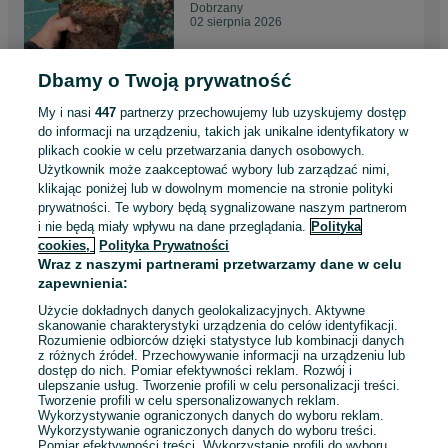
Dobrzany
02 sierpnia 2026
Dbamy o Twoją prywatność
PROMOCJA Borówka
Amerykańska 4 i 5 letnie
My i nasi
447
partnerzy przechowujemy lub uzyskujemy dostęp
sadzonki certyfikat CAC
15 zł
do informacji na urządzeniu, takich jak unikalne identyfikatory w
plikach cookie w celu przetwarzania danych osobowych.
Użytkownik może zaakceptować wybory lub zarządzać nimi,
Dobrzany
klikając poniżej lub w dowolnym momencie na stronie polityki
Odświeżono dnia 30 lipca 2026
prywatności. Te wybory będą sygnalizowane naszym partnerom
i nie będą miały wpływu na dane przeglądania.
Polityka
cookies,
Polityka Prywatności
Sadzonki Borówki
Wraz z naszymi partnerami przetwarzamy dane w celu
Amerykańskiej 5 letnie w
zapewnienia:
donicy 20 L
35 zł
Użycie dokładnych danych geolokalizacyjnych. Aktywne
skanowanie charakterystyki urządzenia do celów identyfikacji.
Rozumienie odbiorców dzięki statystyce lub kombinacji danych
Dobrzany
z różnych źródeł. Przechowywanie informacji na urządzeniu lub
Odświeżono dnia 30 lipca 2026
dostęp do nich. Pomiar efektywności reklam. Rozwój i
ulepszanie usług. Tworzenie profili w celu personalizacji treści.
Tworzenie profili w celu spersonalizowanych reklam.
Wykorzystywanie ograniczonych danych do wyboru reklam.
Wykorzystywanie ograniczonych danych do wyboru treści.
Pomiar efektywności treści. Wykorzystanie profili do wyboru